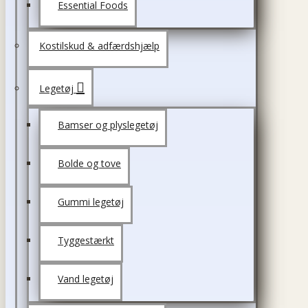
Essential Foods
Kostilskud & adfærdshjælp
Legetøj
Bamser og plyslegetøj
Bolde og tove
Gummi legetøj
Tyggestærkt
Vand legetøj