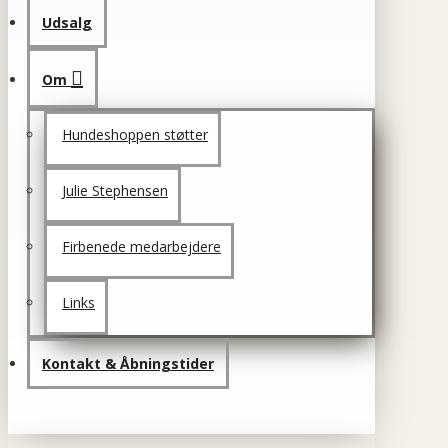
Udsalg
Om
Hundeshoppen støtter
Julie Stephensen
Firbenede medarbejdere
Links
Kontakt & Åbningstider