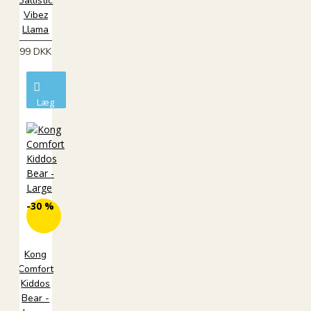
Ballistic
Vibez
Llama
99 DKK
Læg
i
kurv
-30 %
Kong
Comfort
Kiddos
Bear -