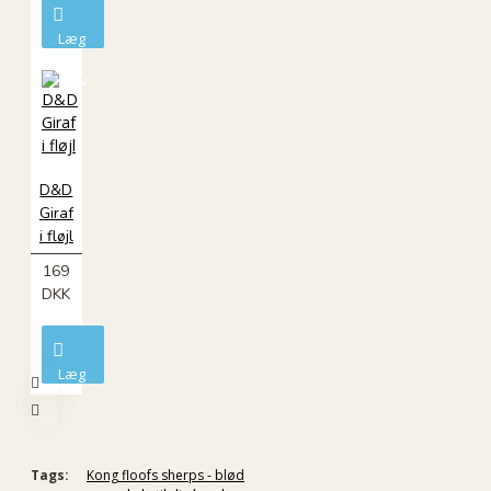
Læg
i
kurv
D&D
Giraf
i fløjl
169
DKK
Læg
i
kurv
Tags:
Kong floofs sherps - blød