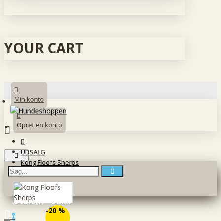
YOUR CART
Min konto
Opret en konto
UDSALG
Kong Floofs Sherps
0 vare(r) - 0 DKK
-20 %
0