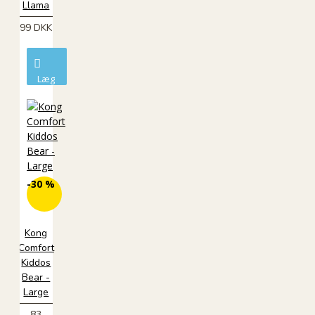
Llama
99 DKK
Læg
i
kurv
-30 %
Kong
Comfort
Kiddos
Bear -
Large
83