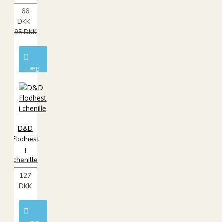
66
DKK
95 DKK
Læg
i
kurv
D&D
Flodhest
i
chenille
127
DKK
Læg