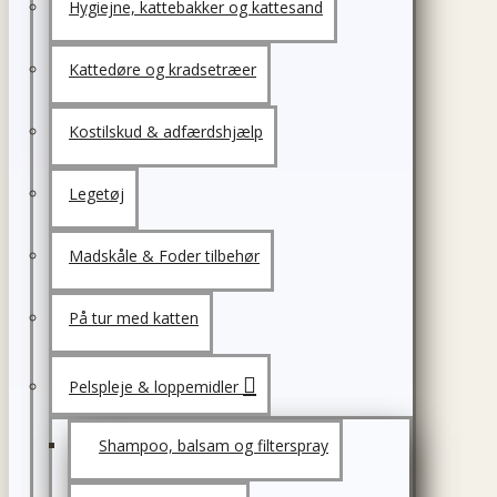
Hygiejne, kattebakker og kattesand
Kattedøre og kradsetræer
Kostilskud & adfærdshjælp
Legetøj
Madskåle & Foder tilbehør
På tur med katten
Pelspleje & loppemidler
Shampoo, balsam og filterspray