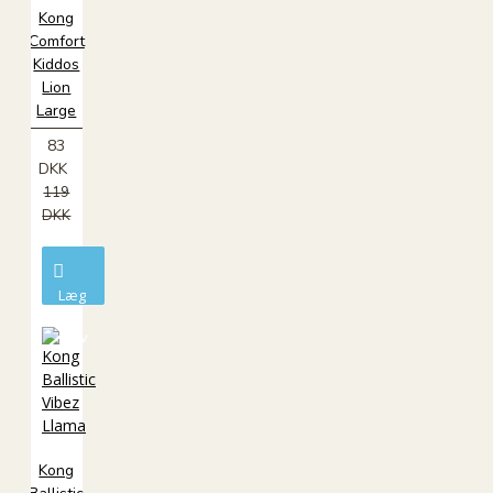
Kong
Comfort
Kiddos
Lion
Large
83
DKK
119
DKK
Læg
i
kurv
Kong