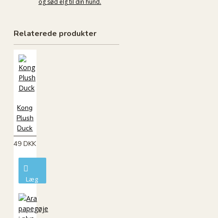
og sød elg til din hund.
Relaterede produkter
Kong
Plush
Duck
49 DKK
Læg
i
kurv