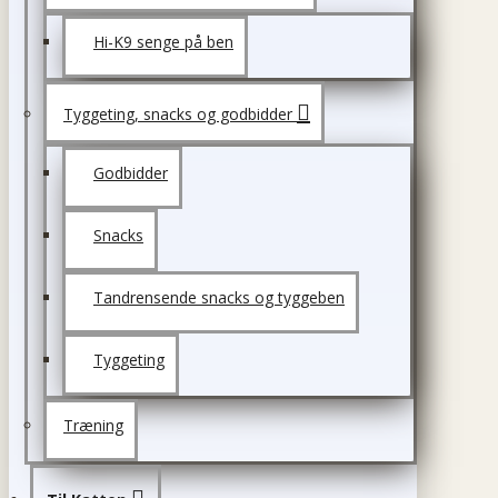
Hi-K9 senge på ben
Tyggeting, snacks og godbidder
Godbidder
Snacks
Tandrensende snacks og tyggeben
Tyggeting
Træning