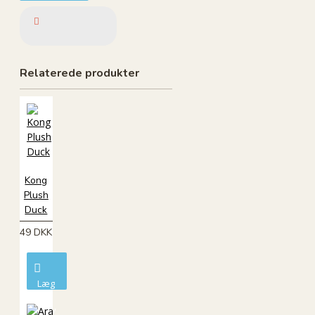
Relaterede produkter
Kong
Plush
Duck
49 DKK
Læg
i
kurv