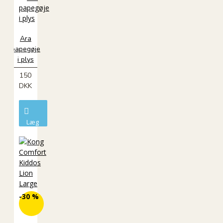
Ara
papegøje
i plys
150
DKK
Læg
i
kurv
-30 %