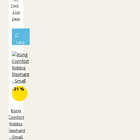
DKK
119
DKK
Læg
i
kurv
-31 %
Kong
Comfort
Kiddos
Elephant
- Small