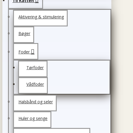
Til Katten
Aktivering & stimulering
Bøger
Foder
Tørfoder
Vådfoder
Halsbånd og seler
Huler og senge