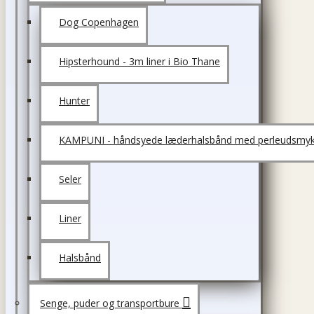
Dog Copenhagen
Hipsterhound - 3m liner i Bio Thane
Hunter
KAMPUNI - håndsyede læderhalsbånd med perleudsmyk
Seler
Liner
Halsbånd
Senge, puder og transportbure