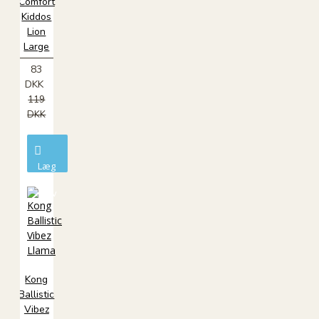
Comfort
Kiddos
Lion
Large
83
DKK
119
DKK
Læg
i
kurv
Kong
Ballistic
Vibez