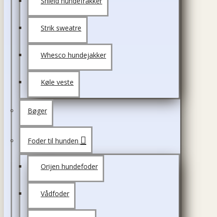
Shield hundefrakker
Strik sweatre
Whesco hundejakker
Køle veste
Bøger
Foder til hunden
Orijen hundefoder
Vådfoder