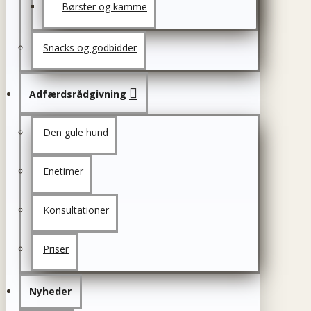
Børster og kamme
Snacks og godbidder
Adfærdsrådgivning
Den gule hund
Enetimer
Konsultationer
Priser
Nyheder