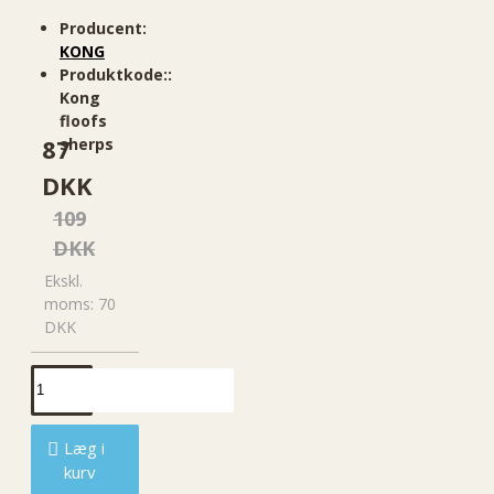
Producent:
KONG
Produktkode::
Kong
floofs
87
sherps
DKK
109
DKK
Ekskl.
moms: 70
DKK
Læg i
kurv