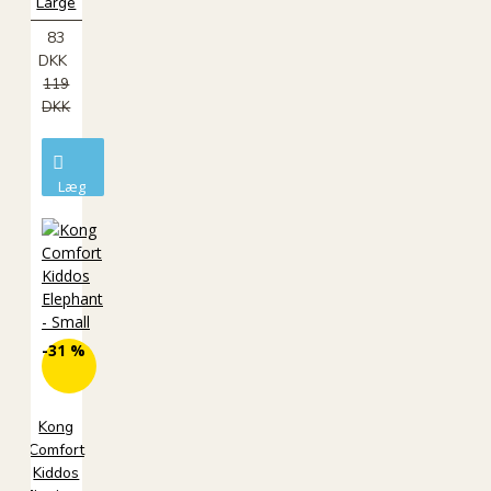
Large
83
DKK
119
DKK
Læg
i
kurv
-31 %
Kong
Comfort
Kiddos