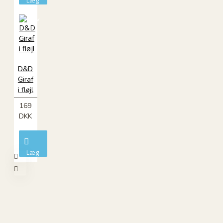
i
kurv
D&D
Giraf
i fløjl
169
DKK
Læg
i
kurv