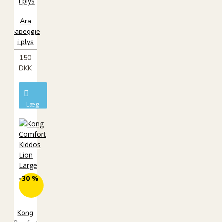
Ara
papegøje
i plys
150
DKK
Læg
i
kurv
-30 %
Kong