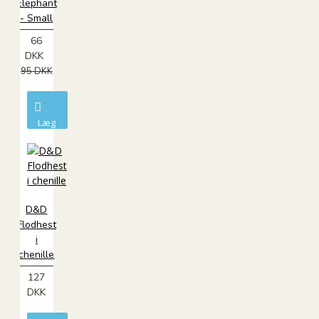
Elephant
- Small
66
DKK
95 DKK
Læg
i
kurv
D&D
Flodhest
i
chenille
127
DKK