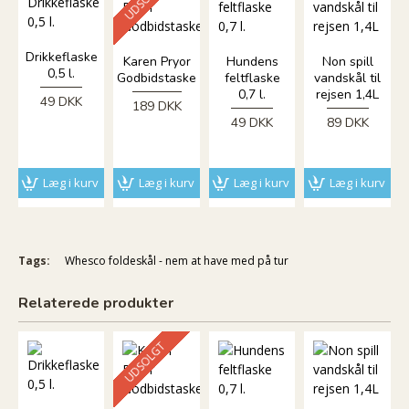
Drikkeflaske
Karen Pryor
Hundens
Non spill
0,5 l.
Godbidstaske
feltflaske
vandskål til
0,7 l.
rejsen 1,4L
49 DKK
189 DKK
49 DKK
89 DKK
Læg i kurv
Læg i kurv
Læg i kurv
Læg i kurv
Tags:
Whesco foldeskål - nem at have med på tur
Relaterede produkter
UDSOLGT