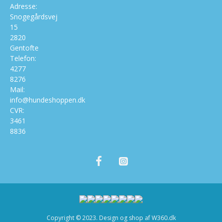
Adresse:
Snogegårdsvej
15
2820
Gentofte
Telefon:
4277
8276
Mail:
info@hundeshoppen.dk
CVR:
3461
8836
Copyright © 2023. Design og shop af W360.dk