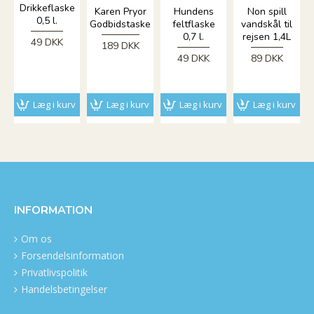
Drikkeflaske
Karen Pryor
Hundens
Non spill
0,5 l.
Godbidstaske
feltflaske
vandskål til
0,7 l.
rejsen 1,4L
49 DKK
189 DKK
49 DKK
89 DKK
Læg i kurv
Læg i kurv
Læg i kurv
Læg i kurv
INFORMATION
Om os
Forsendelsinformation
Privatlivspolitik
Handelsbetingelser