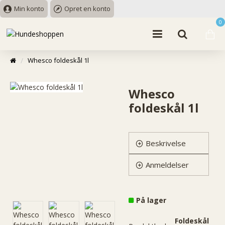
Min konto
Opret en konto
0
Whesco foldeskål 1l
Whesco
foldeskål 1l
Beskrivelse
Anmeldelser
På lager
Foldeskål