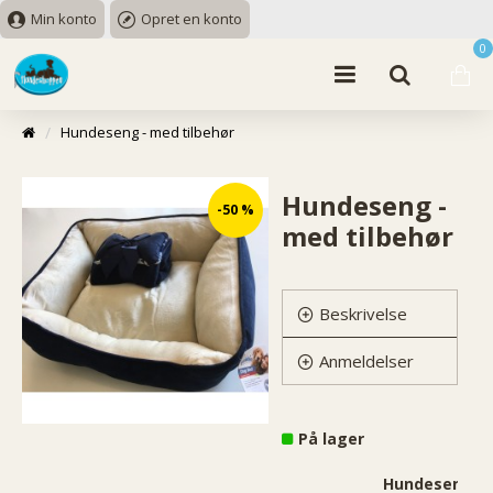
Min konto
Opret en konto
0
Hundeseng - med tilbehør
Hundeseng -
-50 %
med tilbehør
Beskrivelse
Anmeldelser
På lager
Hundeseng