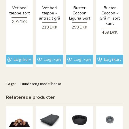
Vet bed
Vet bed
Buster
Buster
tæppe sort
tæppe -
Cocoon
Cocoon -
antracit grå
Liguria Sort
Grå m. sort
219 DKK
kant
219 DKK
299 DKK
459 DKK
Læg i kurv
Læg i kurv
Læg i kurv
Læg i kurv
Tags:
Hundeseng med tilbehør
Relaterede produkter