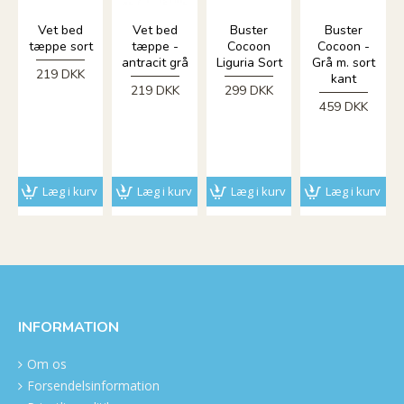
Vet bed
Vet bed
Buster
Buster
tæppe sort
tæppe -
Cocoon
Cocoon -
antracit grå
Liguria Sort
Grå m. sort
219 DKK
kant
219 DKK
299 DKK
459 DKK
Læg i kurv
Læg i kurv
Læg i kurv
Læg i kurv
INFORMATION
Om os
Forsendelsinformation