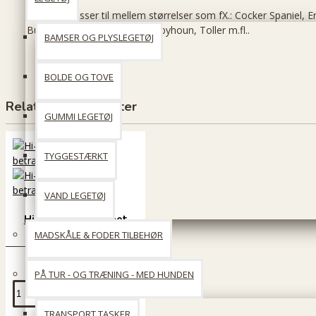
75 cm.: Passer til mellem størrelser som fX.: Cocker Spaniel, E
Bulldog, Springer Spaniel, Stabyhoun, Toller m.fl..
BAMSER OG PLYSLEGETØJ
BOLDE OG TOVE
Relaterede produkter
GUMMI LEGETØJ
TYGGESTÆRKT
VAND LEGETØJ
Hi-K9 seng med net
betræk str. XL
MADSKÅLE & FODER TILBEHØR
1.068 DKK
PÅ TUR - OG TRÆNING - MED HUNDEN
Læg i kurv
TRANSPORT TASKER