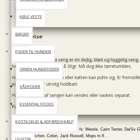
KØLE VESTE
BØGER
Beskrivelse
FODER TIL HUNDEN
Buster Cocoon Liguria seng er en dejlig, blød og hyggelig seng
hele sengen kan vaskes på 30gr. Må dog ikke tørretumbles.
ORIJEN HUNDEFODER
Har høje sider, så hunden eller katten kan putte sig. Er fremstille
polyester, der er utrolig holdbart.
VÅDFODER
Puden i bunden af sengen kan vendes eller vaskes separat.
ESSENTIAL FOODS
Farve; Sort
Størrelser:
KOSTILSKUD & ADFÆRDSHJÆLP
65 cm. : Passer til mindre racer som fx: Westie, Cairn Terrier, Da/Sv 
Gravhund, Bichon, Coton, Jack Russell, Mops m.fl...
LEGETØJ