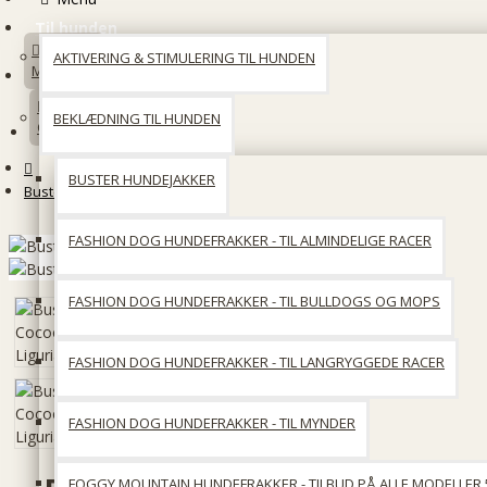
Til hunden
AKTIVERING & STIMULERING TIL HUNDEN
Min konto
BEKLÆDNING TIL HUNDEN
Opret en konto
BUSTER HUNDEJAKKER
Buster Cocoon Liguria Sort
FASHION DOG HUNDEFRAKKER - TIL ALMINDELIGE RACER
FASHION DOG HUNDEFRAKKER - TIL BULLDOGS OG MOPS
FASHION DOG HUNDEFRAKKER - TIL LANGRYGGEDE RACER
FASHION DOG HUNDEFRAKKER - TIL MYNDER
FOGGY MOUNTAIN HUNDEFRAKKER - TILBUD PÅ ALLE MODELLER 