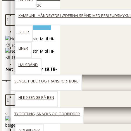
769 DKK
KAMPUNI - HÅNDSYEDE LÆDERHALSBÅND MED PERLEUDSMYKN
Læg i kurv
SELER
LINER
HALSBÅND
Net betræk str. M til Hi-
K9 seng
SENGE, PUDER OG TRANSPORTBURE
275 DKK
HI-K9 SENGE PÅ BEN
Læg i kurv
TYGGETING, SNACKS OG GODBIDDER
GODBIDDER