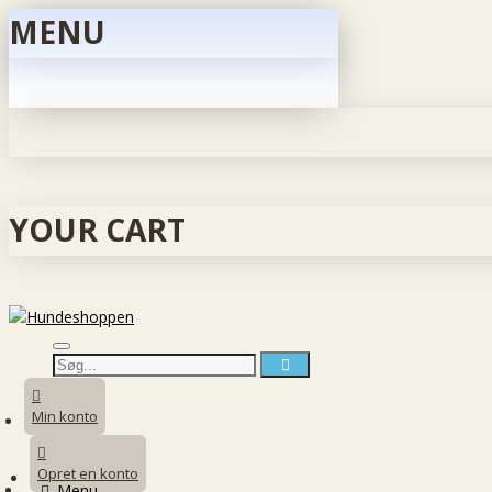
MENU
YOUR CART
Min konto
Opret en konto
Menu