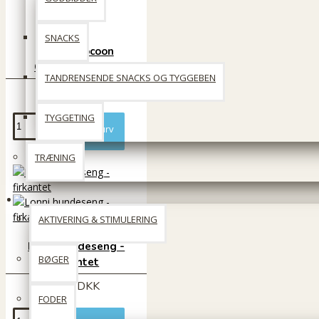
SNACKS
Buster Cocoon
Chinchilla beige
TANDRENSENDE SNACKS OG TYGGEBEN
459 DKK
TYGGETING
Læg i kurv
TRÆNING
Til Katten
AKTIVERING & STIMULERING
Lonni hundeseng -
BØGER
firkantet
399 DKK
FODER