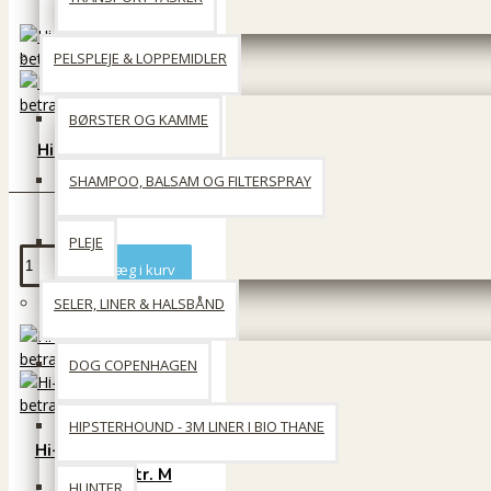
PELSPLEJE & LOPPEMIDLER
BØRSTER OG KAMME
Hi-K9 seng med net
betræk str. L
SHAMPOO, BALSAM OG FILTERSPRAY
907 DKK
PLEJE
Læg i kurv
SELER, LINER & HALSBÅND
DOG COPENHAGEN
HIPSTERHOUND - 3M LINER I BIO THANE
Hi-K9 seng med fast
betræk str. M
HUNTER