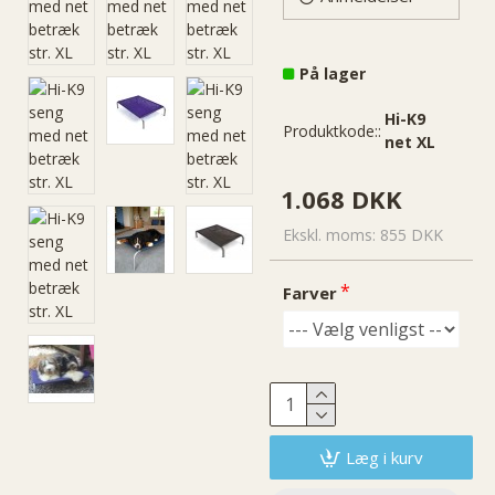
På lager
Hi-K9
Produktkode::
net XL
1.068 DKK
Ekskl. moms: 855 DKK
Farver
Læg i kurv