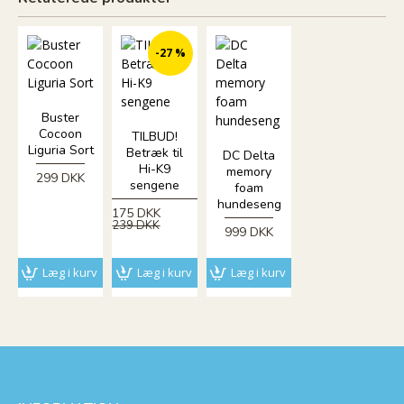
-27 %
Buster
Cocoon
TILBUD!
Liguria Sort
Betræk til
DC Delta
Hi-K9
memory
299 DKK
sengene
foam
hundeseng
175 DKK
239 DKK
999 DKK
Læg i kurv
Læg i kurv
Læg i kurv