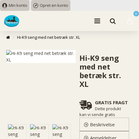
Min konto
Opret en konto
0
Hi-K9 seng med net betræk str. XL
Hi-K9 seng
med net
betræk str.
XL
GRATIS FRAGT
Dette produkt
kan vi sende gratis
Beskrivelse
Anmeldelser