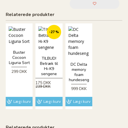
Relaterede produkter
-27 %
Buster
Cocoon
TILBUD!
Liguria Sort
Betræk til
DC Delta
Hi-K9
memory
299 DKK
sengene
foam
hundeseng
175 DKK
239 DKK
999 DKK
Læg i kurv
Læg i kurv
Læg i kurv
Relaterede produkter