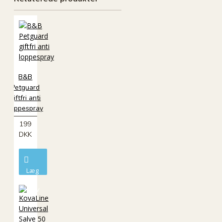
B&B
Petguard
giftfri anti
loppespray
199
DKK
Læg
i
kurv