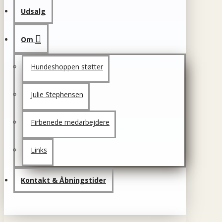
Udsalg
Om
Hundeshoppen støtter
Julie Stephensen
Firbenede medarbejdere
Links
Kontakt & Åbningstider