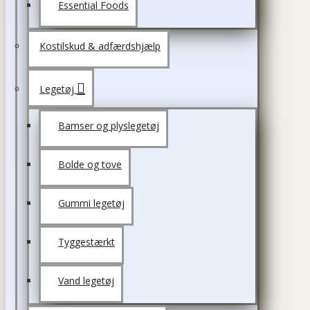
Essential Foods
Kostilskud & adfærdshjælp
Legetøj
Bamser og plyslegetøj
Bolde og tove
Gummi legetøj
Tyggestærkt
Vand legetøj