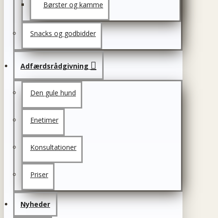
Børster og kamme
Snacks og godbidder
Adfærdsrådgivning
Den gule hund
Enetimer
Konsultationer
Priser
Nyheder