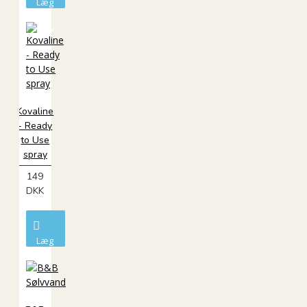
Læg
i
kurv
Kovaline
- Ready
to Use
spray
149
DKK
Læg
i
kurv