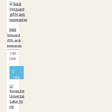
B&B
Petguard
giftfri anti
loppespray
199
DKK
Læg
i
kurv