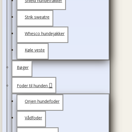
Shield hundefrakker
Strik sweatre
Whesco hundejakker
Køle veste
Bøger
Foder til hunden
Orijen hundefoder
Vådfoder