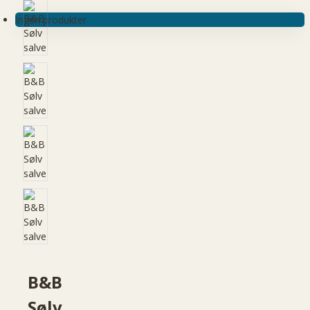
Ingen produkter
B&B
Sølv