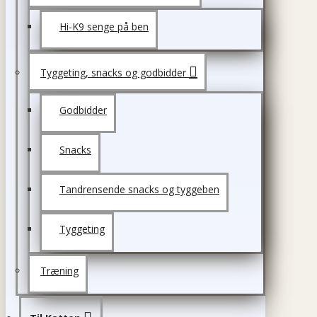
Hi-K9 senge på ben
Tyggeting, snacks og godbidder
Godbidder
Snacks
Tandrensende snacks og tyggeben
Tyggeting
Træning