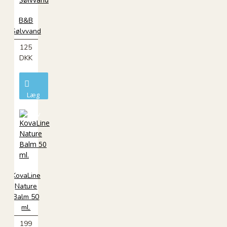
B&B
Sølvvand
125
DKK
Læg
i
kurv
KovaLine
Nature
Balm 50
ml.
199