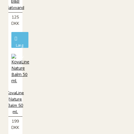
B&B
Sølvvand
125
DKK
Læg
i
kurv
KovaLine
Nature
Balm 50
ml.
199
DKK