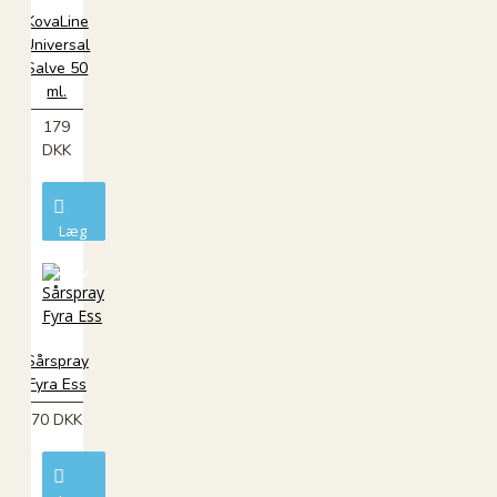
KovaLine
Universal
Salve 50
ml.
179
DKK
Læg
i
kurv
Sårspray
Fyra Ess
70 DKK