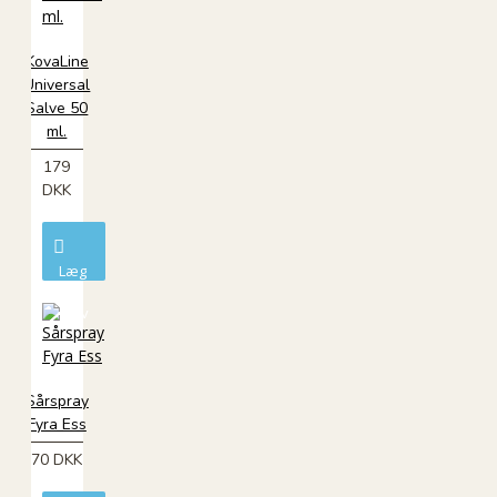
KovaLine
Universal
Salve 50
ml.
179
DKK
Læg
i
kurv
Sårspray
Fyra Ess
70 DKK