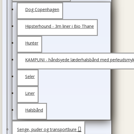
Dog Copenhagen
Hipsterhound - 3m liner i Bio Thane
Hunter
KAMPUNI - håndsyede læderhalsbånd med perleudsmyk
Seler
Liner
Halsbånd
Senge, puder og transportbure