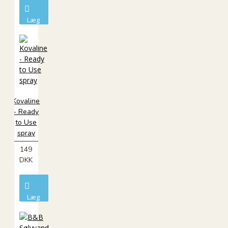
Læg
i
kurv
Kovaline
- Ready
to Use
spray
149
DKK
Læg
i
kurv