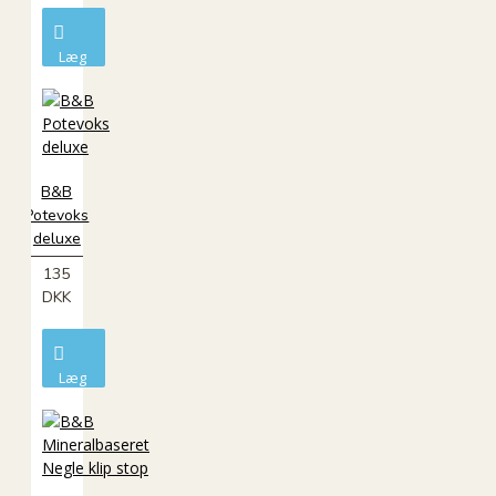
Læg
i
kurv
B&B
Potevoks
deluxe
135
DKK
Læg
i
kurv