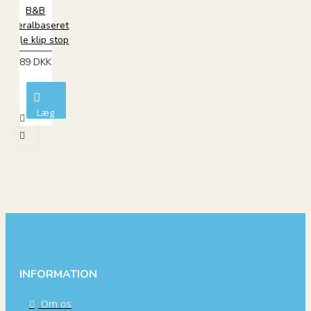
B&B
Mineralbaseret
Negle klip stop
89 DKK
Læg
i
kurv
INFORMATION
Om os