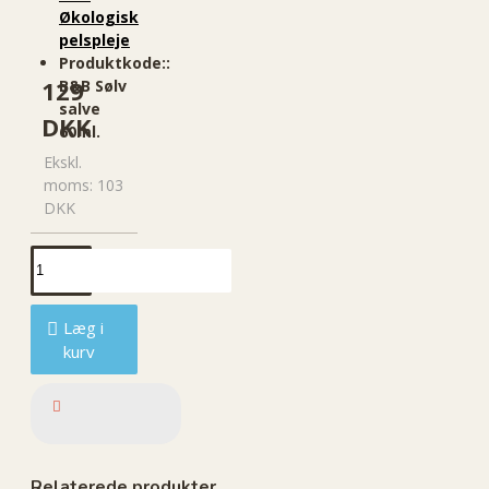
Økologisk
pelspleje
Produktkode::
129
B&B Sølv
salve
DKK
60ml.
Ekskl.
moms: 103
DKK
Læg i
kurv
Relaterede produkter