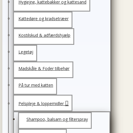
Hygiejne, kattebakker og kattesand
Kattedøre og kradsetræer
Kostilskud & adfærdshjælp
Legetøj
Madskåle & Foder tilbehør
På tur med katten
Pelspleje & loppemidler
Shampoo, balsam og filterspray