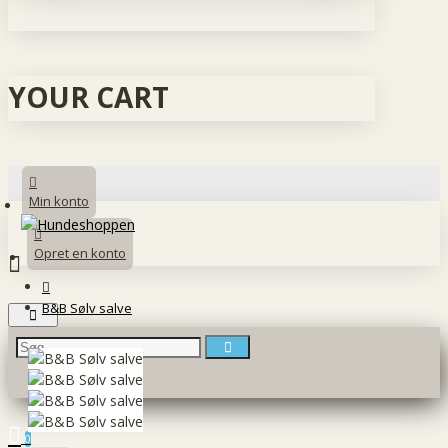
YOUR CART
Min konto
Opret en konto
B&B Sølv salve
0 vare(r) - 0 DKK
0