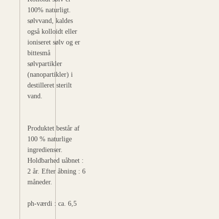
100% naturligt.
sølvvand, kaldes
også kolloidt eller
ioniseret sølv og er
bittesmå
sølvpartikler
(nanopartikler) i
destilleret sterilt
vand.
Produktet består af
100 % naturlige
ingredienser.
Holdbarhed uåbnet :
2 år. Efter åbning : 6
måneder.
ph-værdi : ca. 6,5