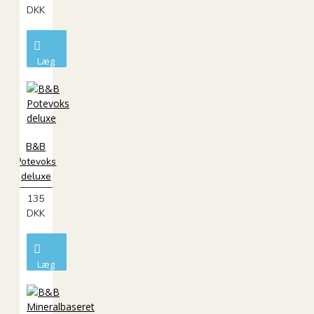
DKK
Læg
i
kurv
B&B
Potevoks
deluxe
135
DKK
Læg
i
kurv