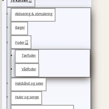
Til Katten
Aktivering & stimulering
Bøger
Foder
Tørfoder
Vådfoder
Halsbånd og seler
Huler og senge