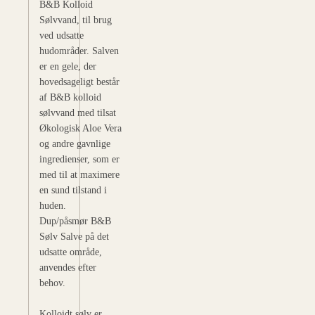
B&B Kolloid
Sølvvand, til brug
ved udsatte
hudområder. Salven
er en gele, der
hovedsageligt består
af B&B kolloid
sølvvand med tilsat
Økologisk Aloe Vera
og andre gavnlige
ingredienser, som er
med til at maximere
en sund tilstand i
huden.
Dup/påsmør B&B
Sølv Salve på det
udsatte område,
anvendes efter
behov.
Kolloidt sølv er