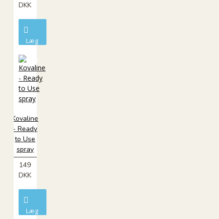
DKK
Læg
i
kurv
Kovaline
- Ready
to Use
spray
149
DKK
Læg