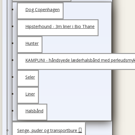
Dog Copenhagen
Hipsterhound - 3m liner i Bio Thane
Hunter
KAMPUNI - håndsyede læderhalsbånd med perleudsmyk
Seler
Liner
Halsbånd
Senge, puder og transportbure