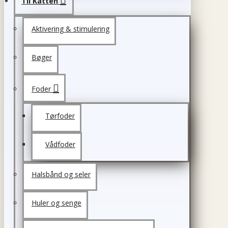
Til Katten
Aktivering & stimulering
Bøger
Foder
Tørfoder
Vådfoder
Halsbånd og seler
Huler og senge