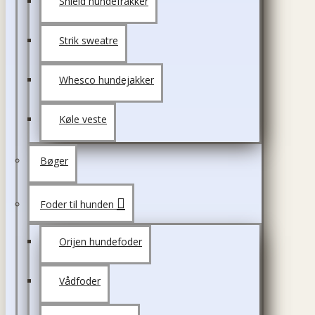
Shield hundefrakker
Strik sweatre
Whesco hundejakker
Køle veste
Bøger
Foder til hunden
Orijen hundefoder
Vådfoder