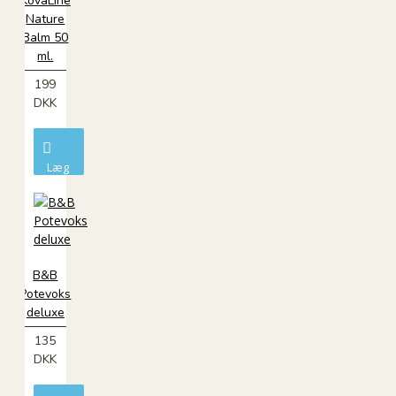
KovaLine
Nature
Balm 50
ml.
199
DKK
Læg
i
kurv
B&B
Potevoks
deluxe
135
DKK