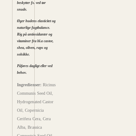
beskytter fx. ved tør
snude.
Øger hudens elasticitet og
naturlige fugtbalance.
Rig på antioxidanter og
vitaminer fra bl.a castor,
shea, oliven, raps og
solsikke.
Påføres dagligt eller ved
behov.
Ingredienser:
Ricinus
Communis Seed Oil,
Hydrogenated Castor
Oil, Copernicia
Cerifera Cera, Cera
Alba, Brassica
Campestris Seed Oil,