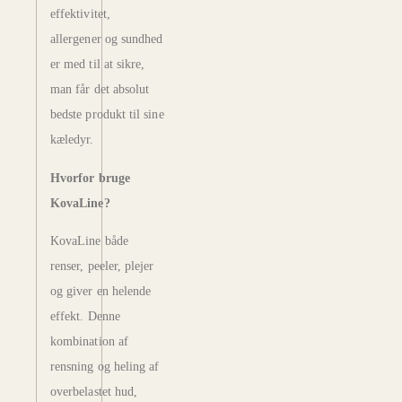
effektivitet,
allergener og sundhed
er med til at sikre,
man får det absolut
bedste produkt til sine
kæledyr.
Hvorfor bruge
KovaLine?
KovaLine både
renser, peeler, plejer
og giver en helende
effekt. Denne
kombination af
rensning og heling af
overbelastet hud,