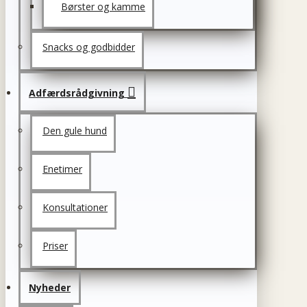
Børster og kamme
Snacks og godbidder
Adfærdsrådgivning
Den gule hund
Enetimer
Konsultationer
Priser
Nyheder