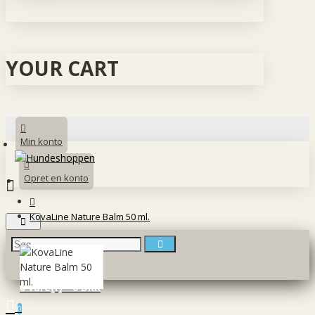
YOUR CART
Min konto
Opret en konto
KovaLine Nature Balm 50 ml.
0 vare(r) - 0 DKK
0