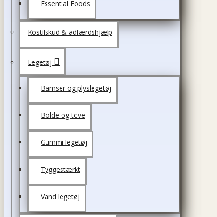
Essential Foods
Kostilskud & adfærdshjælp
Legetøj
Bamser og plyslegetøj
Bolde og tove
Gummi legetøj
Tyggestærkt
Vand legetøj