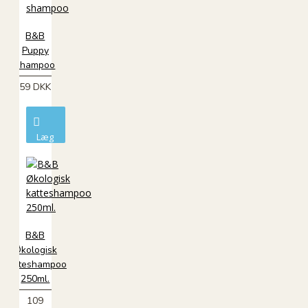
B&B
Puppy
shampoo
59 DKK
Læg
i
kurv
B&B
Økologisk
katteshampoo
250ml.
109