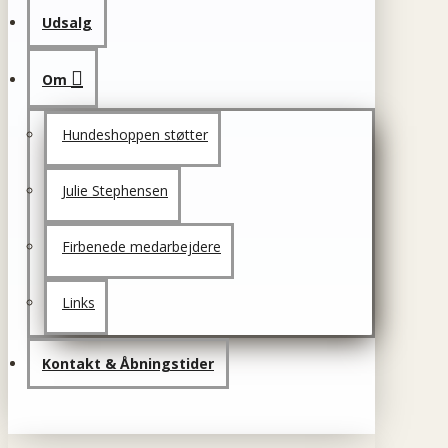
Udsalg
Om
Hundeshoppen støtter
Julie Stephensen
Firbenede medarbejdere
Links
Kontakt & Åbningstider