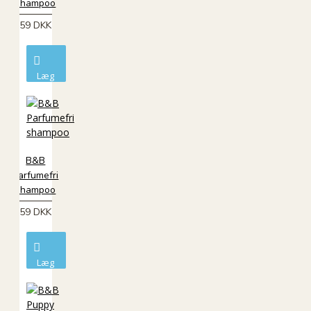
shampoo
59 DKK
Læg
i
kurv
B&B
Parfumefri
shampoo
59 DKK
Læg
i
kurv