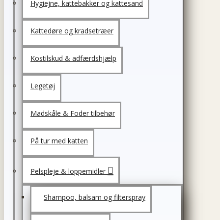
Hygiejne, kattebakker og kattesand
Kattedøre og kradsetræer
Kostilskud & adfærdshjælp
Legetøj
Madskåle & Foder tilbehør
På tur med katten
Pelspleje & loppemidler
Shampoo, balsam og filterspray