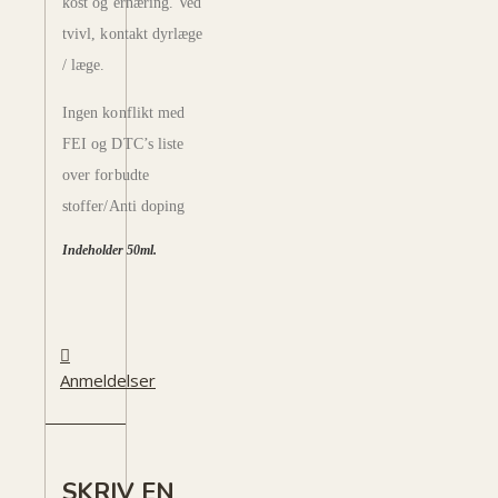
kost og ernæring. Ved
tvivl, kontakt dyrlæge
/ læge.
Ingen konflikt med
FEI og DTC’s liste
over forbudte
stoffer/Anti doping
Indeholder 50ml.
Anmeldelser
SKRIV EN