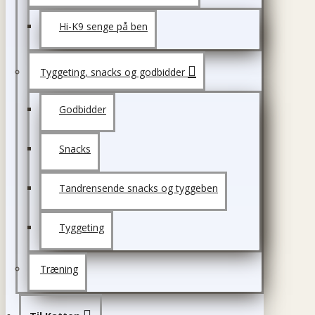
Hi-K9 senge på ben
Tyggeting, snacks og godbidder
Godbidder
Snacks
Tandrensende snacks og tyggeben
Tyggeting
Træning