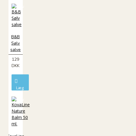
i
kurv
B&B
Sølv
salve
129
DKK
Læg
i
kurv