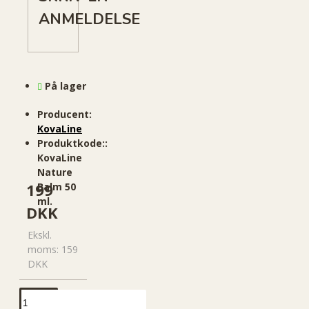
ANMELDELSE
På lager
Producent:
KovaLine
Produktkode::
KovaLine
Nature
199
Balm 50
ml.
DKK
Ekskl.
moms: 159
DKK