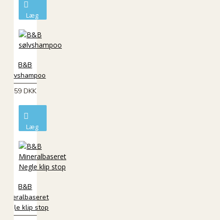
Læg
i
kurv
B&B
sølvshampoo
59 DKK
Læg
i
kurv
B&B
Mineralbaseret
Negle klip stop