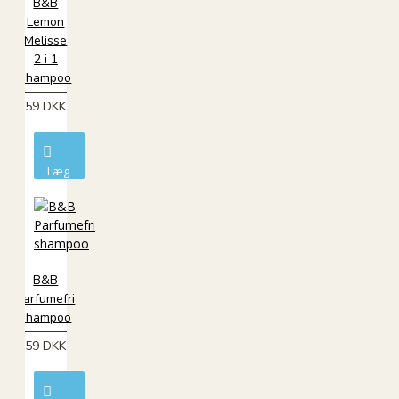
B&B
Lemon
Melisse
2 i 1
shampoo
59 DKK
Læg
i
kurv
B&B
Parfumefri
shampoo
59 DKK