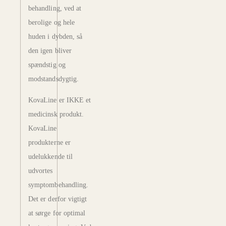
behandling, ved at
berolige og hele
huden i dybden, så
den igen bliver
spændstig og
modstandsdygtig.
KovaLine er IKKE et
medicinsk produkt.
KovaLine
produkterne er
udelukkende til
udvortes
symptombehandling.
Det er derfor vigtigt
at sørge for optimal