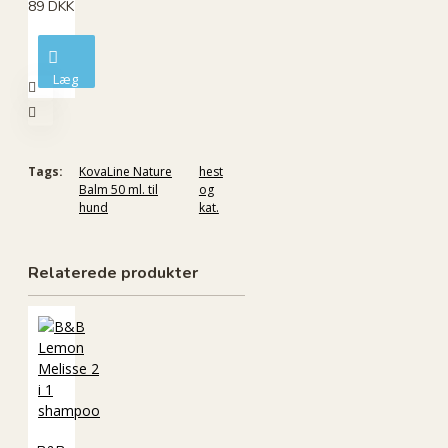
89 DKK
Læg
i
kurv
Tags:
KovaLine Nature
hest
Balm 50 ml. til
og
hund
kat.
Relaterede produkter