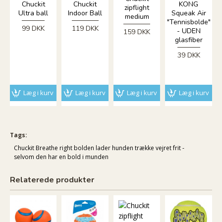
Chuckit
Chuckit
KONG
zipflight
Ultra ball
Indoor Ball
Squeak Air
medium
"Tennisbolde"
99 DKK
119 DKK
- UDEN
159 DKK
glasfiber
39 DKK
Læg i kurv
Læg i kurv
Læg i kurv
Læg i kurv
Tags:
Chuckit Breathe right bolden lader hunden trække vejret frit -
selvom den har en bold i munden
Relaterede produkter