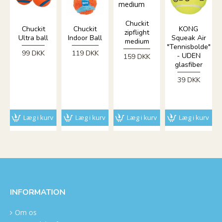
Chuckit
Chuckit
Chuckit
KONG
zipflight
Ultra ball
Indoor Ball
Squeak Air
medium
"Tennisbolde"
99 DKK
119 DKK
- UDEN
159 DKK
glasfiber
39 DKK
Læg i kurv
Læg i kurv
Læg i kurv
Læg i kurv
INFORMATION
Om os