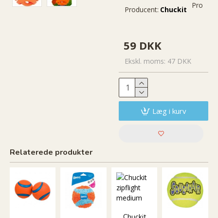
Produkt
Producent:
Chuckit
59 DKK
Ekskl. moms: 47 DKK
Læg i kurv
Relaterede produkter
Chuckit