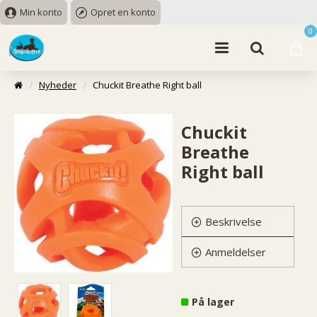
Min konto
Opret en konto
0
Nyheder
Chuckit Breathe Right ball
Chuckit
Breathe
Right ball
Beskrivelse
Anmeldelser
På lager