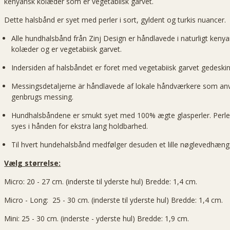
kenyansk kolæder som er vegetabilsk garvet.
Dette halsbånd er syet med perler i sort, gyldent og turkis nuancer.
Alle hundhalsbånd från Zinj Design er håndlavede i naturligt keny
kolæder og er vegetabiisk garvet.
Indersiden af halsbåndet er foret med vegetabiisk garvet gedeskin
Messingsdetaljerne är håndlavede af lokale håndværkere som an
genbrugs messing.
Hundhalsbåndene er smukt syet med 100% ægte glasperler. Perl
syes i hånden for ekstra lang holdbarhed.
Til hvert hundehalsbånd medfølger desuden et lille nøglevedhæng
Vælg størrelse:
Micro: 20 - 27 cm. (inderste til yderste hul) Bredde: 1,4 cm.
Micro - Long: 25 - 30 cm. (inderste til yderste hul) Bredde: 1,4 cm.
Mini: 25 - 30 cm. (inderste - yderste hul) Bredde: 1,9 cm.