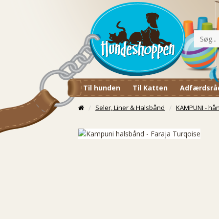
Til hunden
Til Katten
Adfærdsrå
Seler, Liner & Halsbånd
KAMPUNI - hå