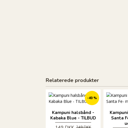
Relaterede produkter
-40 %
Kampuni halsbånd -
Kampuni
Kabaka Blue - TILBUD
Santa F
u
149 DKK
249 DKK