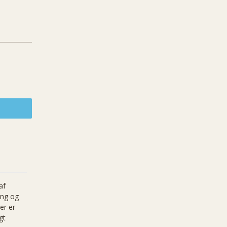
af
ing og
er er
gt