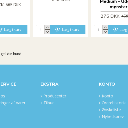
Medium - Ud
KK
565 DKK
mønster
275 DKK
459
Læg i kurv
Læg i kurv
Læg 
 til din hund
ERVICE
EKSTRA
KONTO
 os
Producenter
Konto
inger af varer
Tilbud
Ordrehistorik
Ønskeliste
Nyhedsbrev