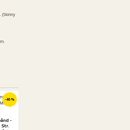
. (Skinny
cm.
-40 %
Kampuni halsbånd -
Kampuni halsbånd -
Faraja Pink
Kabaka Neon
ånd -
 Str.
249 DKK
249 DKK