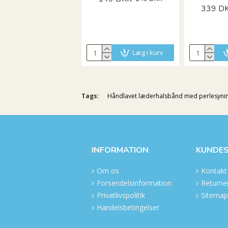
339 D
Læg i kurv
Tags:
Håndlavet læderhalsbånd med perlesyning
INFORMATION
KUNDES
Om os
Kontakt
Forsendelsinformation
Returner
Privatlivspolitik
Sitemap
Handelsbetingelser