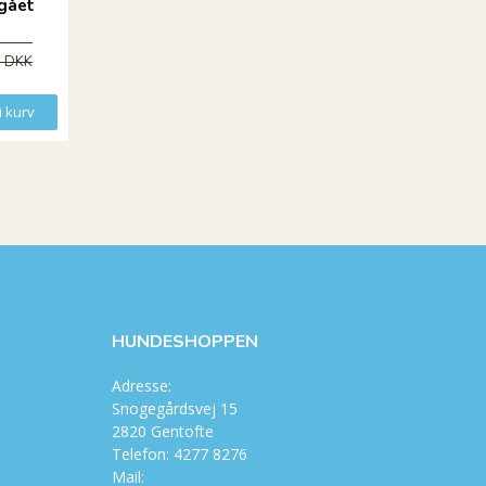
gået
 DKK
i kurv
Læg i kurv
Læg i kurv
HUNDESHOPPEN
Adresse:
Snogegårdsvej 15
2820 Gentofte
Telefon: 4277 8276
Mail: