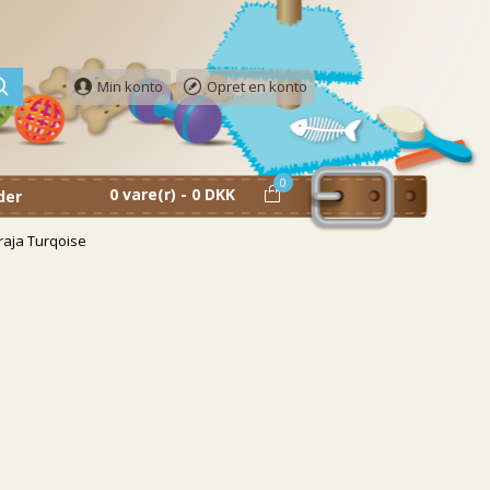
Min konto
Opret en konto
0
0 vare(r) - 0 DKK
der
raja Turqoise