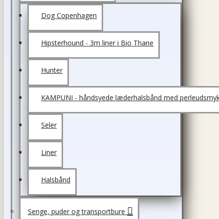
Dog Copenhagen
Hipsterhound - 3m liner i Bio Thane
Hunter
KAMPUNI - håndsyede læderhalsbånd med perleudsmyk
Seler
Liner
Halsbånd
Senge, puder og transportbure