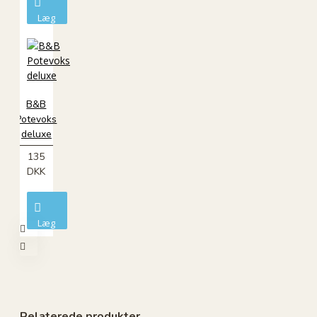
Læg
i
kurv
B&B
Potevoks
deluxe
135
DKK
Læg
i
kurv
Relaterede produkter