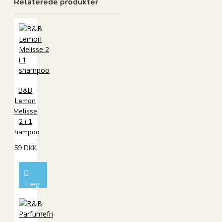
Relaterede produkter
B&B
Lemon
Melisse
2 i 1
shampoo
59 DKK
Læg
i
kurv