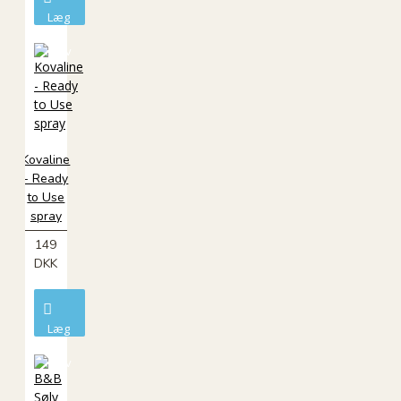
Læg
i
kurv
Kovaline
- Ready
to Use
spray
149
DKK
Læg
i
kurv