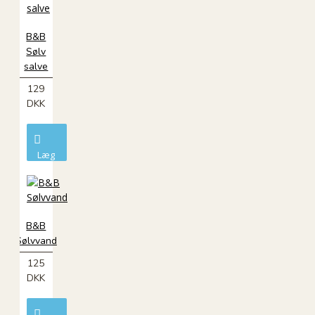
B&B
Sølv
salve
129
DKK
Læg
i
kurv
B&B
Sølvvand
125
DKK