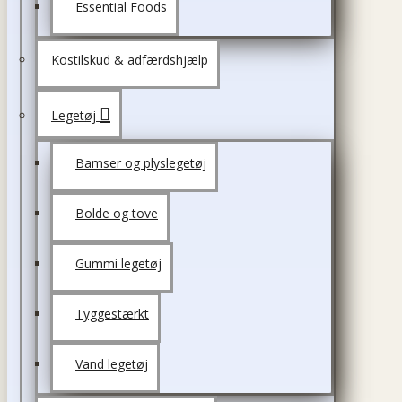
Essential Foods
Kostilskud & adfærdshjælp
Legetøj
Bamser og plyslegetøj
Bolde og tove
Gummi legetøj
Tyggestærkt
Vand legetøj