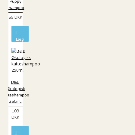
Puppy
shampoo
59 DKK
Læg
i
kurv
B&B
Økologisk
katteshampoo
250ml.
109
DKK