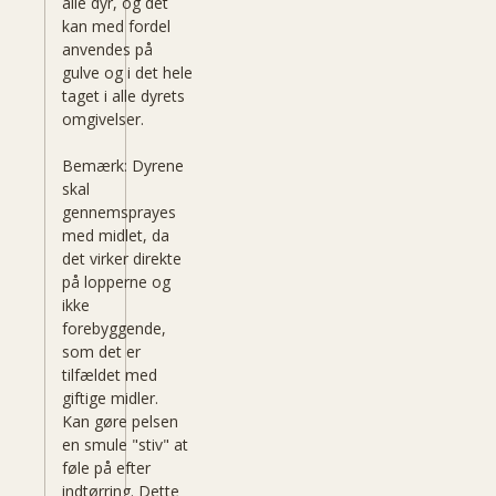
alle dyr, og det
kan med fordel
anvendes på
gulve og i det hele
taget i alle dyrets
omgivelser.
Bemærk: Dyrene
skal
gennemsprayes
med midlet, da
det virker direkte
på lopperne og
ikke
forebyggende,
som det er
tilfældet med
giftige midler.
Kan gøre pelsen
en smule "stiv" at
føle på efter
indtørring. Dette