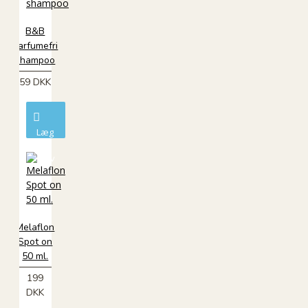
B&B
Parfumefri
shampoo
59 DKK
Læg
i
kurv
Melaflon
Spot on
50 ml.
199
DKK