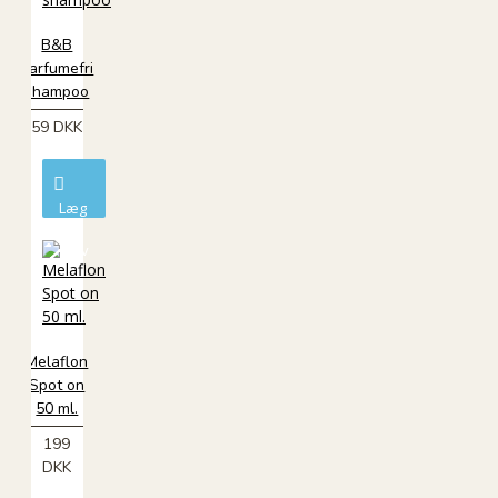
B&B
Parfumefri
shampoo
59 DKK
Læg
i
kurv
Melaflon
Spot on
50 ml.
199
DKK