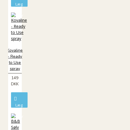
Læg
i
kurv
Kovaline
- Ready
to Use
spray
149
DKK
Læg
i
kurv