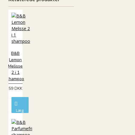
B&B
Lemon
Melisse
2 i 1
shampoo
59 DKK
Læg
i
kurv