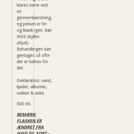
klares nemt ved
en
gennembørstning,
og pelsen er fin
og blank igen. Bør
IKKE skylles
af(ud).
Behandlingen kan
gentages så ofte
der er behov for
det.
Deklaration: vand,
lipider, albumin,
sukker & aske.
500 ml.
BEMÆRK:
FLASKEN ER
ÆNDRET FRA
HVID TIL SORT -