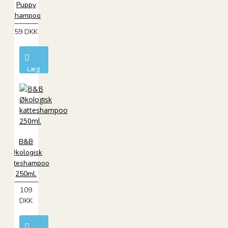
Puppy
shampoo
59 DKK
Læg
i
kurv
B&B
Økologisk
katteshampoo
250ml.
109
DKK