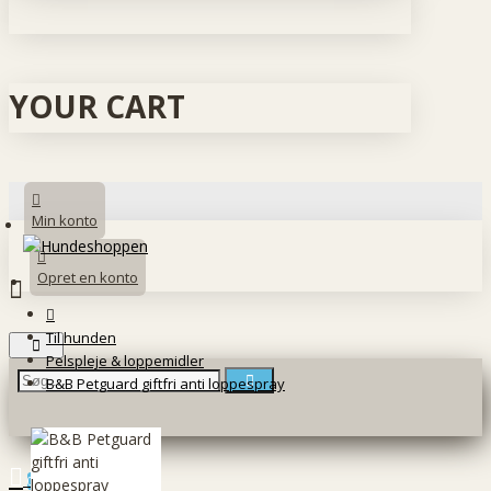
YOUR CART
Min konto
Opret en konto
Til hunden
Pelspleje & loppemidler
B&B Petguard giftfri anti loppespray
0 vare(r) - 0 DKK
0