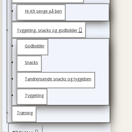
Hi-K9 senge på ben
Tyggeting, snacks og godbidder
Godbidder
Snacks
Tandrensende snacks og tyggeben
Tyggeting
Træning