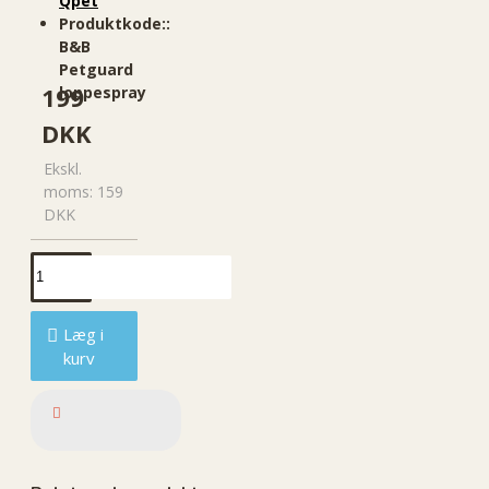
Qpet
Produktkode::
B&B
Petguard
199
loppespray
DKK
Ekskl.
moms: 159
DKK
Læg i
kurv