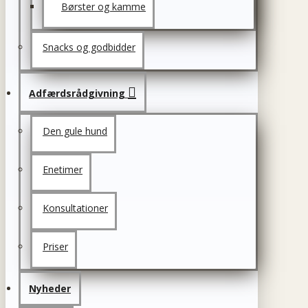
Børster og kamme
Snacks og godbidder
Adfærdsrådgivning
Den gule hund
Enetimer
Konsultationer
Priser
Nyheder