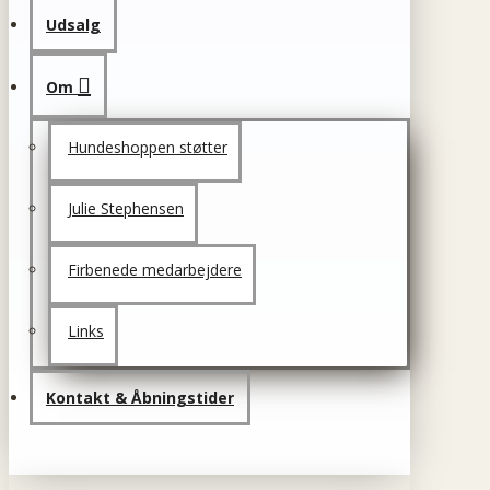
Udsalg
Om
Hundeshoppen støtter
Julie Stephensen
Firbenede medarbejdere
Links
Kontakt & Åbningstider