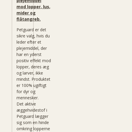
plejemiddel
mod lopper, lus,
mider og
flåtangreb.
Petguard er det
sikre valg, hvis du
leder efter et
plejemiddel, der
har en yderst
positiv effekt mod
lopper, deres æg
og larver, ikke
mindst. Produktet
er 100% ugiftigt
for dyr og
mennesker.
Det aktive
æggehvidestof i
Petguard lægger
sig som en hinde
omkring lopperne