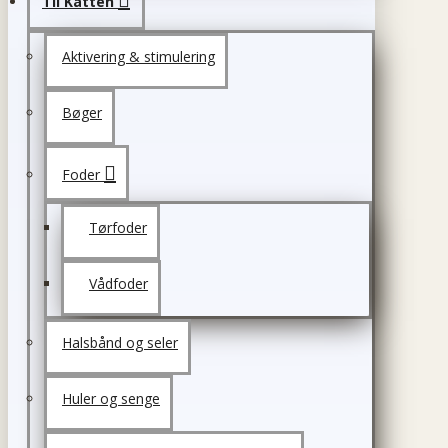
Til Katten
Aktivering & stimulering
Bøger
Foder
Tørfoder
Vådfoder
Halsbånd og seler
Huler og senge