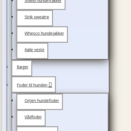
Shield hundefrakker
Strik sweatre
Whesco hundejakker
Køle veste
Bøger
Foder til hunden
Orijen hundefoder
Vådfoder