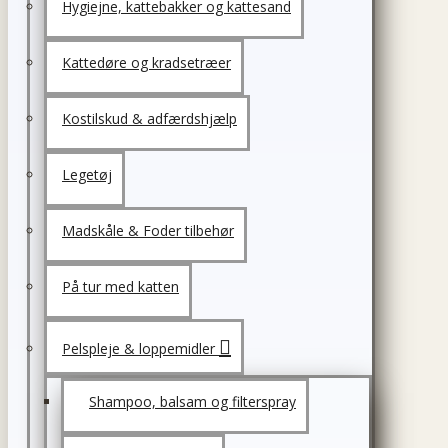
Hygiejne, kattebakker og kattesand
Kattedøre og kradsetræer
Kostilskud & adfærdshjælp
Legetøj
Madskåle & Foder tilbehør
På tur med katten
Pelspleje & loppemidler
Shampoo, balsam og filterspray