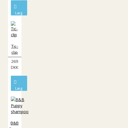
Læg
i
kurv
Tic-
clip
269
DKK
Læg
i
kurv
B&B