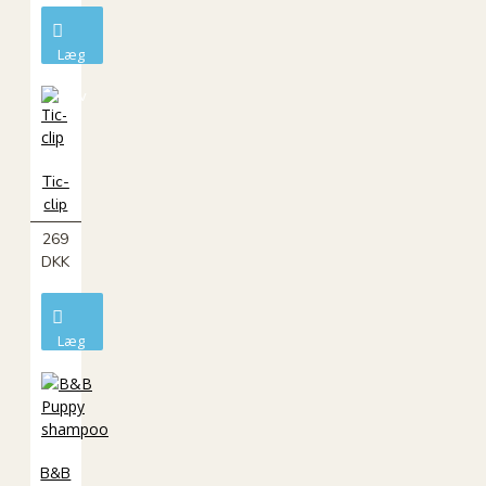
Læg
i
kurv
Tic-
clip
269
DKK
Læg
i
kurv
B&B