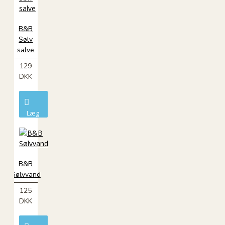
B&B
Sølv
salve
129
DKK
Læg
i
kurv
B&B
Sølvvand
125
DKK