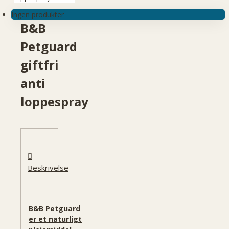
Ingen produkter
B&B
Petguard
giftfri
anti
loppespray
Beskrivelse
B&B Petguard
er et naturligt