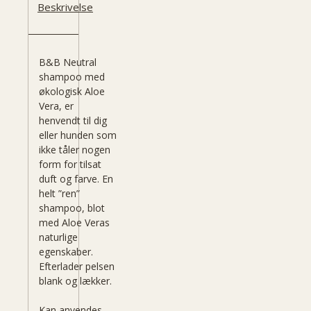
Beskrivelse
B&B Neutral
shampoo med
økologisk Aloe
Vera, er
henvendt til dig
eller hunden som
ikke tåler nogen
form for tilsat
duft og farve. En
helt ”ren”
shampoo, blot
med Aloe Veras
naturlige
egenskaber.
Efterlader pelsen
blank og lækker.
​Kan anvendes