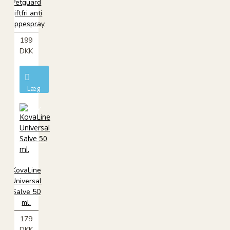
Petguard
giftfri anti
loppespray
199
DKK
Læg
i
kurv
KovaLine
Universal
Salve 50
ml.
179
DKK