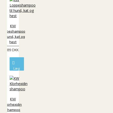
KW
Loppeshampoo
til hund, kat og
hest
89 DKK
Læg
i
kurv
KW
Klorhexidin
shampoo