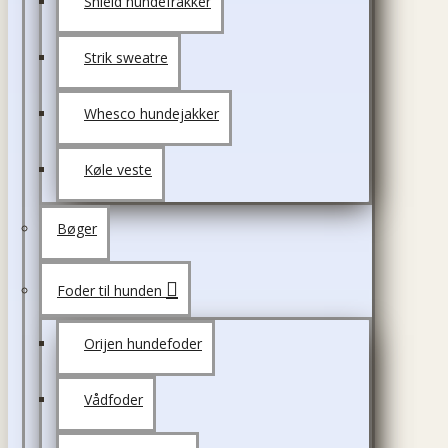
Shield hundefrakker
Strik sweatre
Whesco hundejakker
Køle veste
Bøger
Foder til hunden
Orijen hundefoder
Vådfoder