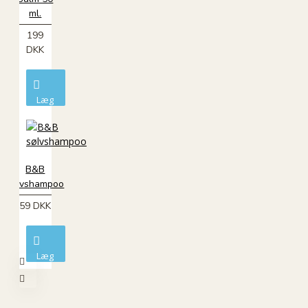
ml.
199
DKK
Læg
i
kurv
B&B
sølvshampoo
59 DKK
Læg
i
kurv