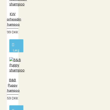
KW
Klorhexidin
shampoo
99 DKK
Læg
i
kurv
B&B
Puppy
shampoo
59 DKK