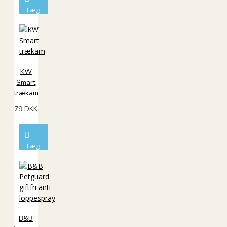
Læg
i
kurv
KW
Smart
trækam
79 DKK
Læg
i
kurv
B&B