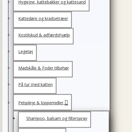
Hygiejne, kattebakker og kattesand
Kattedøre og kradsetræer
Kostilskud & adfærdshjælp
Legetøj
Madskåle & Foder tilbehør
På tur med katten
Pelspleje & loppemidler
Shampoo, balsam og filterspray