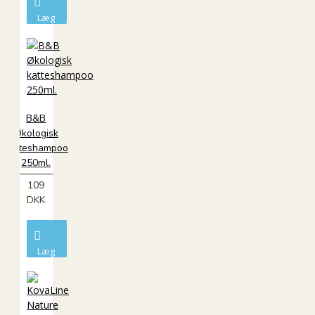
Læg
i
kurv
B&B
Økologisk
katteshampoo
250ml.
109
DKK
Læg
i
kurv