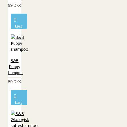
99 DKK
Læg
i
kurv
B&B
Puppy
shampoo
59 DKK
Læg
i
kurv