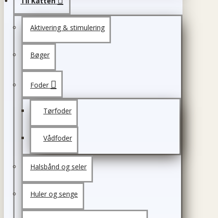
Til Katten
Aktivering & stimulering
Bøger
Foder
Tørfoder
Vådfoder
Halsbånd og seler
Huler og senge