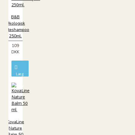
B&B
Økologisk
katteshampoo
250ml.
109
DKK
Læg
i
kurv
KovaLine
Nature
Balm 50