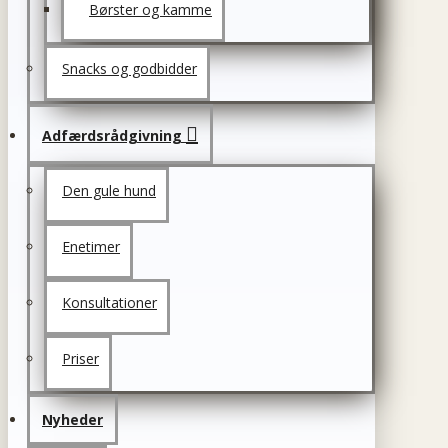
Børster og kamme
Snacks og godbidder
Adfærdsrådgivning
Den gule hund
Enetimer
Konsultationer
Priser
Nyheder