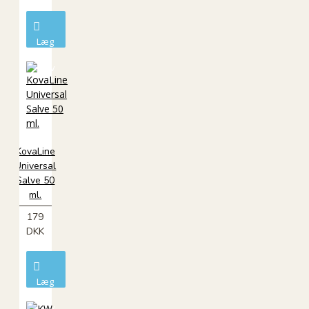
Læg
i
kurv
KovaLine
Universal
Salve 50
ml.
179
DKK
Læg
i
kurv