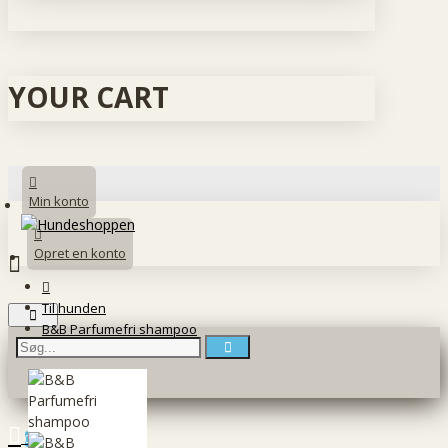
YOUR CART
Min konto
Opret en konto
Til hunden
B&B Parfumefri shampoo
0 vare(r) - 0 DKK
0