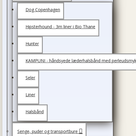
Dog Copenhagen
Hipsterhound - 3m liner i Bio Thane
Hunter
KAMPUNI - håndsyede læderhalsbånd med perleudsmyk
Seler
Liner
Halsbånd
Senge, puder og transportbure