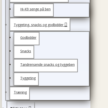
Hi-K9 senge på ben
Tyggeting, snacks og godbidder
Godbidder
Snacks
Tandrensende snacks og tyggeben
Tyggeting
Træning