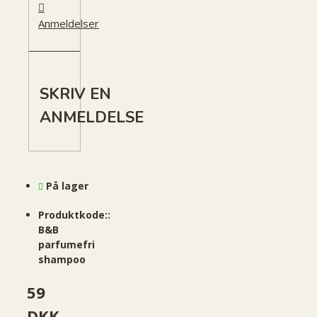
Anmeldelser
SKRIV EN
ANMELDELSE
På lager
Produktkode::
B&B
parfumefri
shampoo
59
DKK