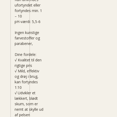
ufortyndet eller
fortyndes min. 1
– 10
pH-værdi: 5,5-6
Ingen kunstige
farvestoffer og
parabener,
Dine fordele:
√ Kvalitet til den
rigtige pris
√ Mild, effektiv
og drøj i brug,
kan fortyndes
1:10
√ Udvikler et
lækkert, blødt
skum, som er
nemt at skylle ud
af pelsen