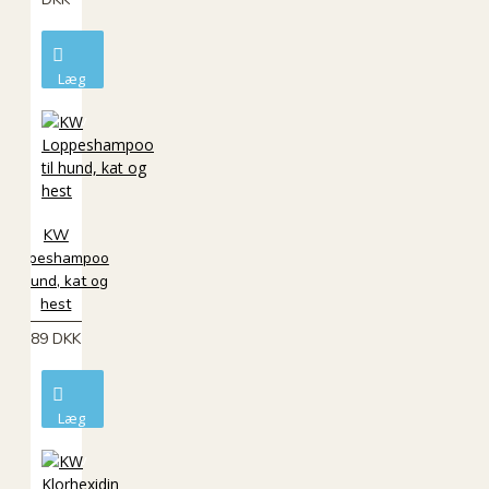
Læg
i
kurv
KW
Loppeshampoo
til hund, kat og
hest
89 DKK
Læg
i
kurv