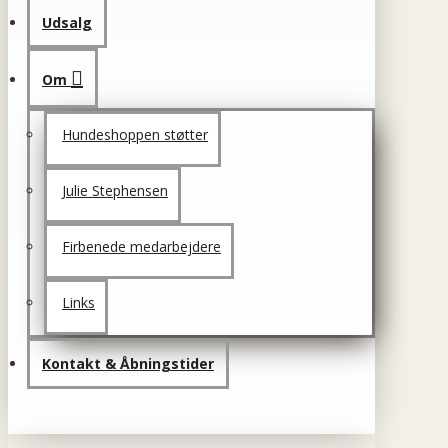
Udsalg
Om
Hundeshoppen støtter
Julie Stephensen
Firbenede medarbejdere
Links
Kontakt & Åbningstider