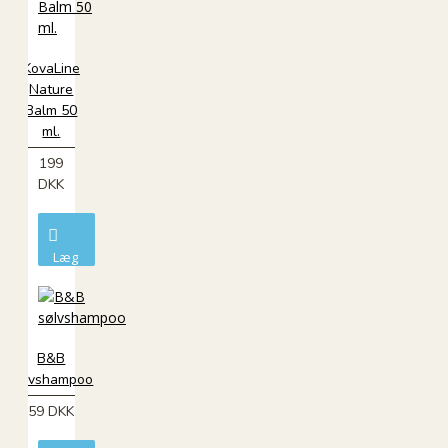
KovaLine
Nature
Balm 50
ml.
199
DKK
Læg
i
kurv
B&B
sølvshampoo
59 DKK