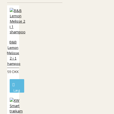
B&B
Lemon
Melisse
2 i 1
shampoo
59 DKK
Læg
i
kurv