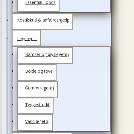
Essential Foods
Kostilskud & adfærdshjælp
Legetøj
Bamser og plyslegetøj
Bolde og tove
Gummi legetøj
Tyggestærkt
Vand legetøj