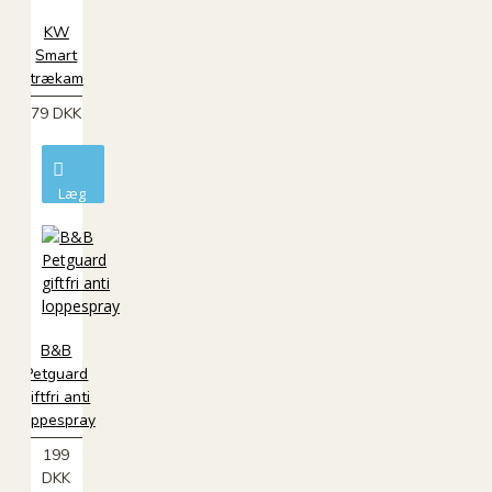
KW
Smart
trækam
79 DKK
Læg
i
kurv
B&B
Petguard
giftfri anti
loppespray
199
DKK