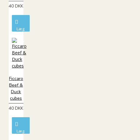
40 DKK
Læg
i
kurv
Ficcaro
Beef &
Duck
cubes
40 DKK
Læg
i