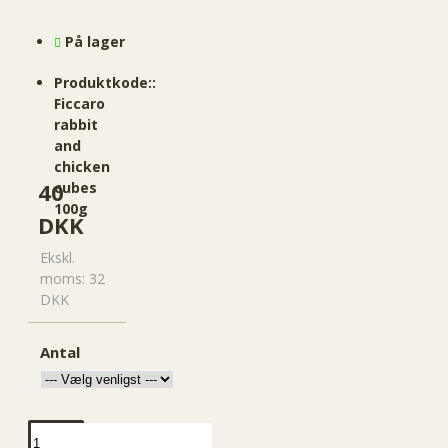
På lager
Produktkode::
Ficcaro
rabbit
and
chicken
40
cubes
100g
DKK
Ekskl.
moms: 32
DKK
Antal