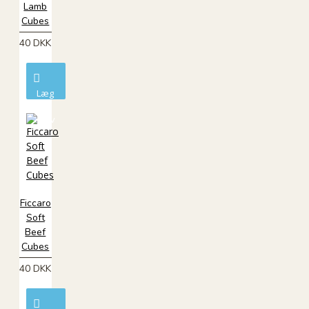
Lamb
Cubes
40 DKK
Læg
i
kurv
Ficcaro
Soft
Beef
Cubes
40 DKK