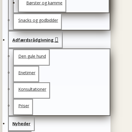
Børster og kamme
Snacks og godbidder
Adfærdsrådgivning
Den gule hund
Enetimer
Konsultationer
Priser
Nyheder