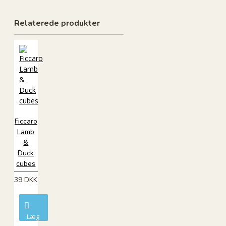
Relaterede produkter
Ficcaro
Lamb
&
Duck
cubes
39 DKK
Læg