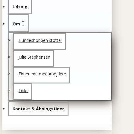
Udsalg
Om
Hundeshoppen støtter
Julie Stephensen
Firbenede medarbejdere
Links
Kontakt & Åbningstider