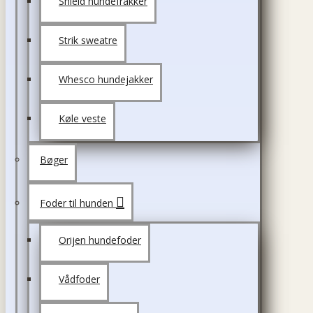
Shield hundefrakker
Strik sweatre
Whesco hundejakker
Køle veste
Bøger
Foder til hunden
Orijen hundefoder
Vådfoder