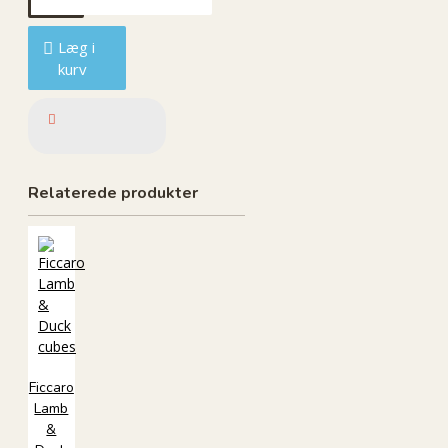
Læg i
kurv
Relaterede produkter
Ficcaro
Lamb
&