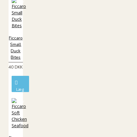
kurv
Ficcaro
Small
Duck
Bites
40 DKK
Læg
i
kurv