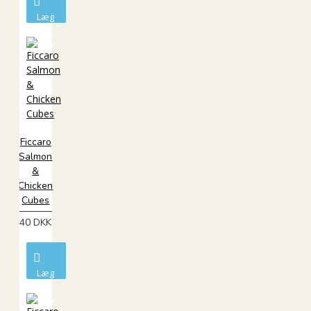
Læg
i
kurv
Ficcaro
Salmon
&
Chicken
Cubes
40 DKK
Læg
i
kurv