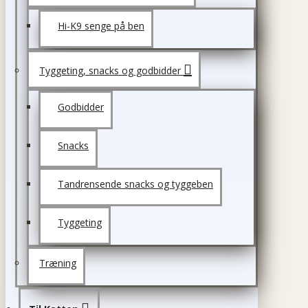
Hi-K9 senge på ben
Tyggeting, snacks og godbidder
Godbidder
Snacks
Tandrensende snacks og tyggeben
Tyggeting
Træning