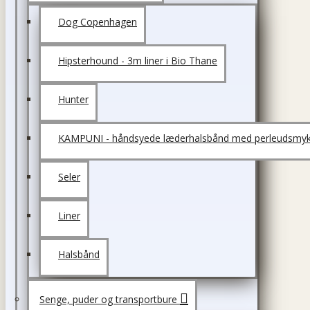
Dog Copenhagen
Hipsterhound - 3m liner i Bio Thane
Hunter
KAMPUNI - håndsyede læderhalsbånd med perleudsmyk
Seler
Liner
Halsbånd
Senge, puder og transportbure