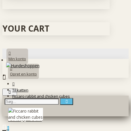
YOUR CART
Min konto
Opret en konto
Til katten
Ficcaro rabbit and chicken cubes
0 vare(r) - 0 DKK
0