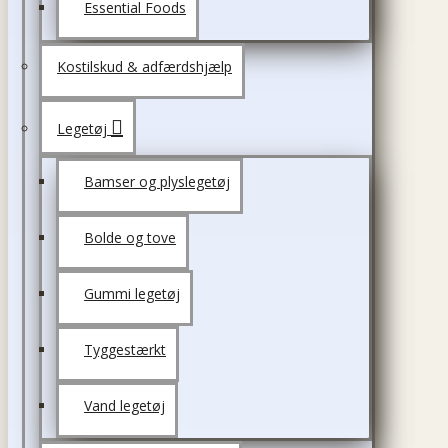
Essential Foods
Kostilskud & adfærdshjælp
Legetøj
Bamser og plyslegetøj
Bolde og tove
Gummi legetøj
Tyggestærkt
Vand legetøj