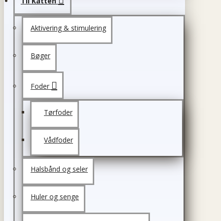
Til Katten
Aktivering & stimulering
Bøger
Foder
Tørfoder
Vådfoder
Halsbånd og seler
Huler og senge