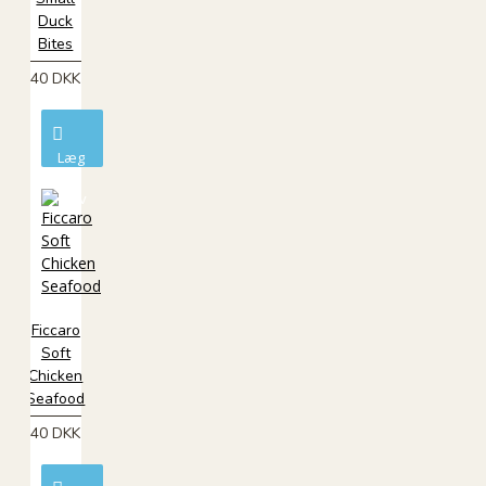
Duck
Bites
40 DKK
Læg
i
kurv
Ficcaro
Soft
Chicken
Seafood
40 DKK