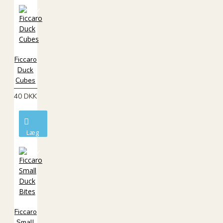
i
kurv
Ficcaro
Duck
Cubes
40 DKK
Læg
i
kurv
Ficcaro
Small