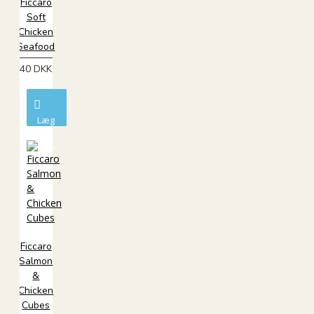
Ficcaro
Soft
Chicken
Seafood
40 DKK
Læg
i
kurv
Ficcaro
Salmon
&
Chicken
Cubes