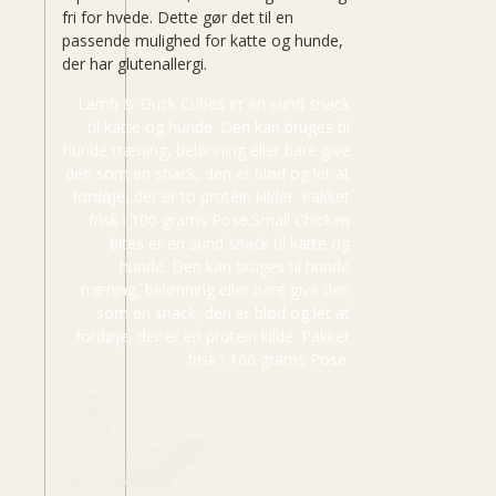
fri for hvede. Dette gør det til en
passende mulighed for katte og hunde,
der har glutenallergi.
Lamb & Duck Cubes er en sund snack
til katte og hunde. Den kan bruges til
hunde træning, belønning eller bare give
den som en snack, den er blød og let at
fordøje, der er to protein kilder. Pakket
frisk i 100 grams Pose.Small Chicken
bites er en sund snack til katte og
hunde. Den kan bruges til hunde
træning, belønning eller bare give den
som en snack, den er blød og let at
fordøje, der er en protein kilde. Pakket
frisk i 100 grams Pose.