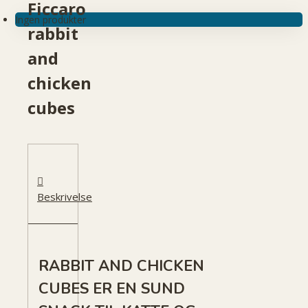
Ficcaro
Ingen produkter
rabbit
and
chicken
cubes
Beskrivelse
RABBIT AND CHICKEN
CUBES ER EN SUND