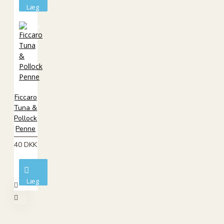
Læg
i
kurv
Ficcaro
Tuna &
Pollock
Penne
40 DKK
Læg
i
kurv