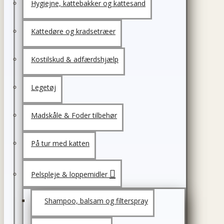
Hygiejne, kattebakker og kattesand
Kattedøre og kradsetræer
Kostilskud & adfærdshjælp
Legetøj
Madskåle & Foder tilbehør
På tur med katten
Pelspleje & loppemidler
Shampoo, balsam og filterspray