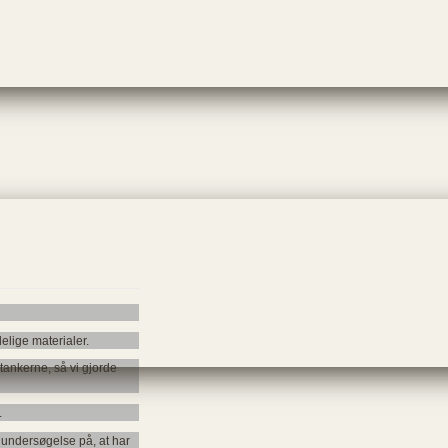
lige materialer.
tankerne, så vi gjorde
.
 undersøgelse på, at har