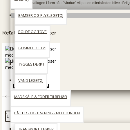
man hul i emballagen i form af et ”vindue” vil posen efterhånden blive dårlig
nedbrydelig.
BAMSER OG PLYSLEGETØJ
BOLDE OG TOVE
Relaterede produkter
GUMMI LEGETØJ
TYGGESTÆRKT
Ekstra tykke
VAND LEGETØJ
hundeposer med
håndtag
MADSKÅLE & FODER TILBEHØR
28 DKK
PÅ TUR - OG TRÆNING - MED HUNDEN
Læg i kurv
TRANSPORT TASKER