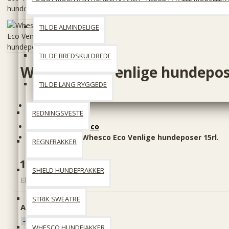
TIL DE ALMINDELIGE
TIL DE BREDSKULDREDE
Whesco Eco Venlige hundepo
TIL DE LANG RYGGEDE
På lager
REDNINGSVESTE
Producent:
Whesco
Produktkode::
Whesco Eco Venlige hundeposer 15rl.
REGNFRAKKER
100 DKK
SHIELD HUNDEFRAKKER
Ekskl. moms: 80 DKK
STRIK SWEATRE
Antal
WHESCO HUNDEJAKKER