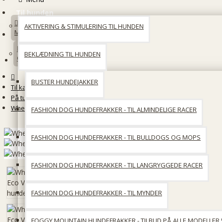
Til hunden
AKTIVERING & STIMULERING TIL HUNDEN
Min konto
BEKLÆDNING TIL HUNDEN
Opret en konto
BUSTER HUNDEJAKKER
Til katten
På tur med katten
Whesco Eco Venlige hundeposer
FASHION DOG HUNDEFRAKKER - TIL ALMINDELIGE RACER
FASHION DOG HUNDEFRAKKER - TIL BULLDOGS OG MOPS
FASHION DOG HUNDEFRAKKER - TIL LANGRYGGEDE RACER
FASHION DOG HUNDEFRAKKER - TIL MYNDER
FOGGY MOUNTAIN HUNDEFRAKKER - TILBUD PÅ ALLE MODELLER 