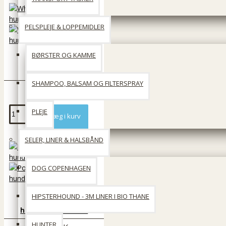
PELSPLEJE & LOPPEMIDLER
BØRSTER OG KAMME
Whesco Sorte
hundeposer
SHAMPOO, BALSAM OG FILTERSPRAY
39 DKK
PLEJE
Læg i kurv
SELER, LINER & HALSBÅND
DOG COPENHAGEN
HIPSTERHOUND - 3M LINER I BIO THANE
Poop droppie
hundepose holder
HUNTER