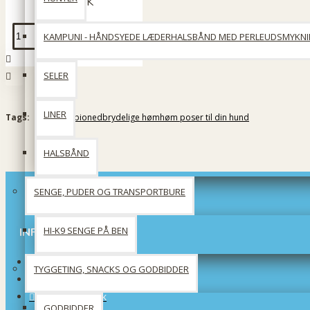
39 DKK
KAMPUNI - HÅNDSYEDE LÆDERHALSBÅND MED PERLEUDSMYKN
Læg i kurv
SELER
LINER
Tags:
Whesco bionedbrydelige hømhøm poser til din hund
HALSBÅND
SENGE, PUDER OG TRANSPORTBURE
HI-K9 SENGE PÅ BEN
INFORMATION
Om os
TYGGETING, SNACKS OG GODBIDDER
Forsendelsinformation
Privatlivspolitik
GODBIDDER