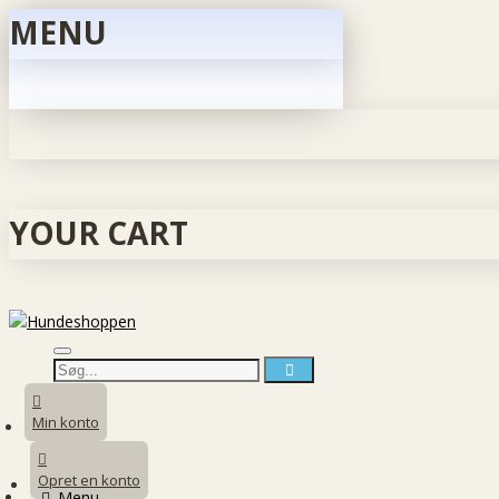
MENU
YOUR CART
Min konto
Opret en konto
Menu